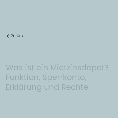
Zurück
W
a
s
i
s
t
e
i
n
M
i
e
t
z
i
n
s
d
e
p
o
t
?
F
u
n
k
t
i
o
n
,
S
p
e
r
r
k
o
n
t
o
,
E
r
k
l
ä
r
u
n
g
u
n
d
R
e
c
h
t
e
Maria Viessmann
9.10.2025
17
min. Lesezeit